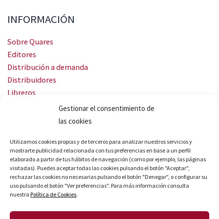
INFORMACIÓN
Sobre Quares
Editores
Distribución a demanda
Distribuidores
Libreros
Servicio Landingweb
Gestionar el consentimiento de
Crea tu audiobook
las cookies
SÍGUENOS
Utilizamos cookies propias y de terceros para analizar nuestros servicios y
mostrarte publicidad relacionada con tus preferencias en base a un perfil
elaborado a partir de tus hábitos de navegación (como por ejemplo, las páginas
visitadas). Puedes aceptar todas las cookies pulsando el botón "Aceptar",
rechazar las cookies no necesarias pulsando el botón "Denegar", o configurar su
uso pulsando el botón "Ver preferencias". Para más información consulta
nuestra
Política de Cookies
.
© Quares 2026 Todos los derechos reservados