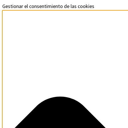
Ir
Funcional
Marketing
Estadísticas
Preferencias
Gestionar el consentimiento de las cookies
al
contenido