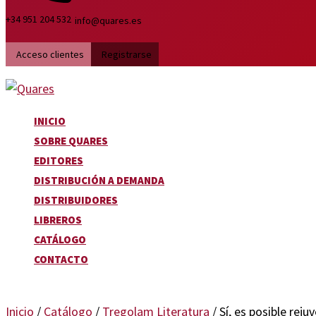
+34 951 204 532
info@quares.es
Acceso clientes
Registrarse
INICIO
SOBRE QUARES
EDITORES
DISTRIBUCIÓN A DEMANDA
DISTRIBUIDORES
LIBREROS
CATÁLOGO
CONTACTO
Inicio
/
Catálogo
/
Tregolam Literatura
/ Sí, es posible reju