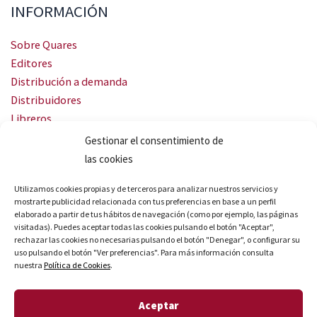
INFORMACIÓN
Sobre Quares
Editores
Distribución a demanda
Distribuidores
Libreros
Servicio Landingweb
Gestionar el consentimiento de
Crea tu audiobook
las cookies
SÍGUENOS
Utilizamos cookies propias y de terceros para analizar nuestros servicios y
mostrarte publicidad relacionada con tus preferencias en base a un perfil
elaborado a partir de tus hábitos de navegación (como por ejemplo, las páginas
visitadas). Puedes aceptar todas las cookies pulsando el botón "Aceptar",
rechazar las cookies no necesarias pulsando el botón "Denegar", o configurar su
uso pulsando el botón "Ver preferencias". Para más información consulta
nuestra
Política de Cookies
.
© Quares 2026 Todos los derechos reservados
Aceptar
Aviso legal