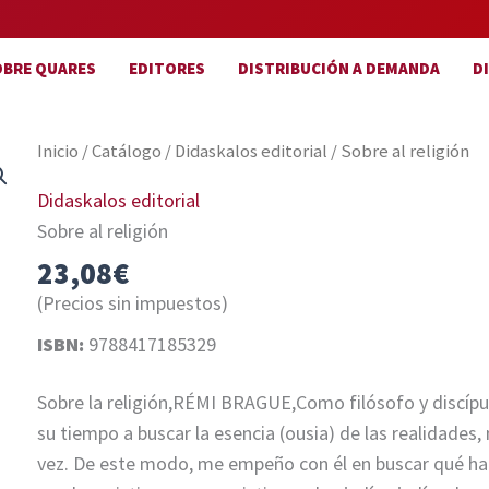
OBRE QUARES
EDITORES
DISTRIBUCIÓN A DEMANDA
D
Inicio
/
Catálogo
/
Didaskalos editorial
/ Sobre al religión
Didaskalos editorial
Sobre al religión
23,08
€
(Precios sin impuestos)
ISBN:
9788417185329
Sobre la religión,RÉMI BRAGUE,Como filósofo y discípul
su tiempo a buscar la esencia (ousia) de las reali­dades
vez. De este modo, me empeño con él en buscar qué hac