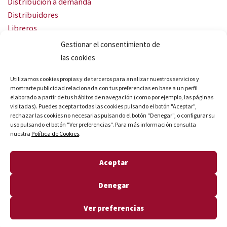
Distribución a demanda
Distribuidores
Libreros
Servicio Landingweb
Gestionar el consentimiento de
Crea tu audiobook
las cookies
SÍGUENOS
Utilizamos cookies propias y de terceros para analizar nuestros servicios y
mostrarte publicidad relacionada con tus preferencias en base a un perfil
elaborado a partir de tus hábitos de navegación (como por ejemplo, las páginas
visitadas). Puedes aceptar todas las cookies pulsando el botón "Aceptar",
rechazar las cookies no necesarias pulsando el botón "Denegar", o configurar su
uso pulsando el botón "Ver preferencias". Para más información consulta
nuestra
Política de Cookies
.
© Quares 2026 Todos los derechos reservados
Aceptar
Aviso legal
Política de privacidad
Denegar
Política de cookies
Declaración de accesibilidad
Ver preferencias