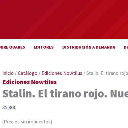
OBRE QUARES
EDITORES
DISTRIBUCIÓN A DEMANDA
D
Inicio
/
Catálogo
/
Ediciones Nowtilus
/ Stalin. El tirano ro
Ediciones Nowtilus
Stalin. El tirano rojo. N
35,90
€
(Precios sin impuestos)