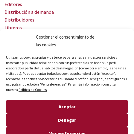
Editores
Distribución a demanda
Distribuidores
Libreros
Servicio Landingweb
Gestionar el consentimiento de
Crea tu audiobook
las cookies
SÍGUENOS
Utilizamos cookies propias y de terceros para analizar nuestros servicios y
mostrarte publicidad relacionada con tus preferencias en base a un perfil
elaborado a partir de tus hábitos de navegación (como por ejemplo, las páginas
visitadas). Puedes aceptar todas las cookies pulsando el botón "Aceptar",
rechazar las cookies no necesarias pulsando el botón "Denegar", o configurar su
uso pulsando el botón "Ver preferencias". Para más información consulta
nuestra
Política de Cookies
.
© Quares 2026 Todos los derechos reservados
Aceptar
Aviso legal
Política de privacidad
Denegar
Política de cookies
Declaración de accesibilidad
Ver preferencias