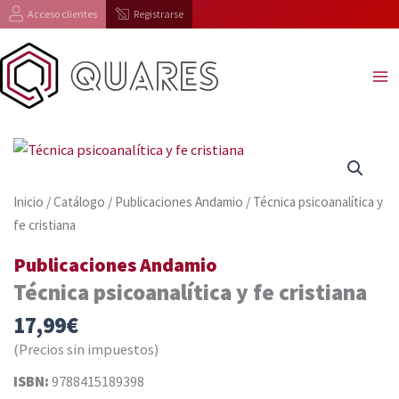
Ir
Acceso clientes
Registrarse
al
contenido
Inicio
/
Catálogo
/
Publicaciones Andamio
/ Técnica psicoanalítica y
fe cristiana
Publicaciones Andamio
Técnica psicoanalítica y fe cristiana
17,99
€
(Precios sin impuestos)
ISBN:
9788415189398