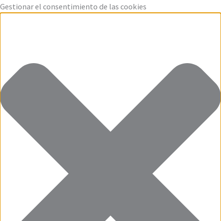
Ir
Funcional
Marketing
Estadísticas
Preferencias
Gestionar el consentimiento de las cookies
al
contenido