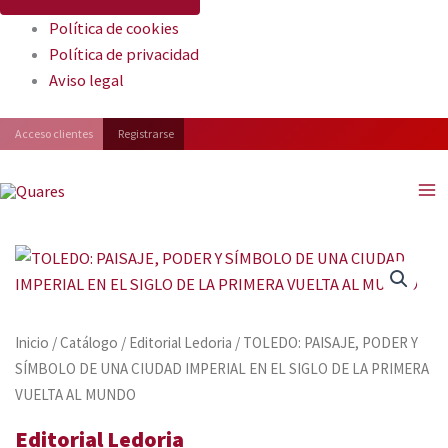
Política de cookies
Política de privacidad
Aviso legal
Facebook
Instagram
YouTube
Acceso clientes
Registrarse
Inicio
/
Catálogo
/
Editorial Ledoria
/ TOLEDO: PAISAJE, PODER Y
SÍMBOLO DE UNA CIUDAD IMPERIAL EN EL SIGLO DE LA PRIMERA
VUELTA AL MUNDO
Editorial Ledoria