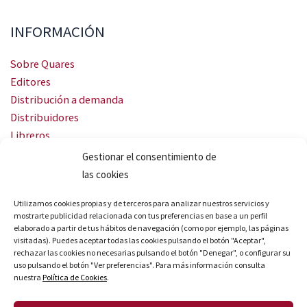
INFORMACIÓN
Sobre Quares
Editores
Distribución a demanda
Distribuidores
Libreros
Servicio Landingweb
Gestionar el consentimiento de
Crea tu audiobook
las cookies
SÍGUENOS
Utilizamos cookies propias y de terceros para analizar nuestros servicios y
mostrarte publicidad relacionada con tus preferencias en base a un perfil
elaborado a partir de tus hábitos de navegación (como por ejemplo, las páginas
visitadas). Puedes aceptar todas las cookies pulsando el botón "Aceptar",
rechazar las cookies no necesarias pulsando el botón "Denegar", o configurar su
uso pulsando el botón "Ver preferencias". Para más información consulta
nuestra
Política de Cookies
.
© Quares 2026 Todos los derechos reservados