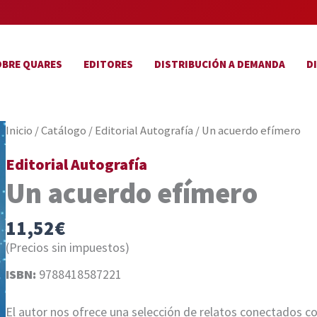
OBRE QUARES
EDITORES
DISTRIBUCIÓN A DEMANDA
D
Inicio
/
Catálogo
/
Editorial Autografía
/ Un acuerdo efímero
Editorial Autografía
Un acuerdo efímero
11,52
€
(Precios sin impuestos)
ISBN:
9788418587221
El autor nos ofrece una selección de relatos conectados co