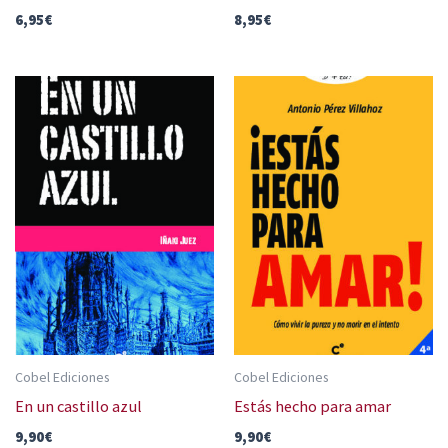
6,95
€
8,95
€
Cobel Ediciones
Cobel Ediciones
En un castillo azul
Estás hecho para amar
9,90
€
9,90
€