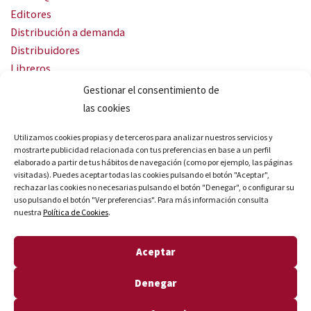
Editores
Distribución a demanda
Distribuidores
Libreros
Servicio Landingweb
Gestionar el consentimiento de
Crea tu audiobook
las cookies
SÍGUENOS
Utilizamos cookies propias y de terceros para analizar nuestros servicios y
mostrarte publicidad relacionada con tus preferencias en base a un perfil
elaborado a partir de tus hábitos de navegación (como por ejemplo, las páginas
visitadas). Puedes aceptar todas las cookies pulsando el botón "Aceptar",
rechazar las cookies no necesarias pulsando el botón "Denegar", o configurar su
uso pulsando el botón "Ver preferencias". Para más información consulta
nuestra
Política de Cookies
.
© Quares 2026 Todos los derechos reservados
Aceptar
Aviso legal
Política de privacidad
Denegar
Política de cookies
Declaración de accesibilidad