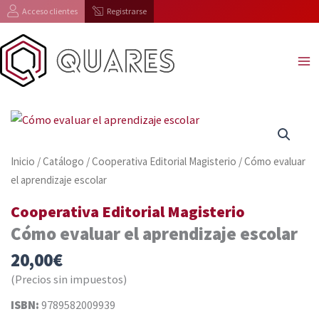
Ir
Acceso clientes
Registrarse
al
contenido
Inicio
/
Catálogo
/
Cooperativa Editorial Magisterio
/ Cómo evaluar
el aprendizaje escolar
Cooperativa Editorial Magisterio
Cómo evaluar el aprendizaje escolar
20,00
€
(Precios sin impuestos)
ISBN:
9789582009939