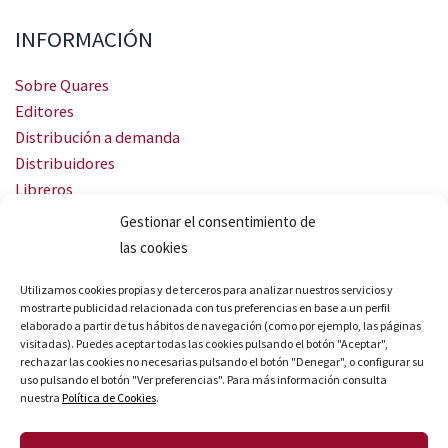
INFORMACIÓN
Sobre Quares
Editores
Distribución a demanda
Distribuidores
Libreros
Servicio Landingweb
Gestionar el consentimiento de
Crea tu audiobook
las cookies
SÍGUENOS
Utilizamos cookies propias y de terceros para analizar nuestros servicios y
mostrarte publicidad relacionada con tus preferencias en base a un perfil
elaborado a partir de tus hábitos de navegación (como por ejemplo, las páginas
visitadas). Puedes aceptar todas las cookies pulsando el botón "Aceptar",
rechazar las cookies no necesarias pulsando el botón "Denegar", o configurar su
uso pulsando el botón "Ver preferencias". Para más información consulta
nuestra
Política de Cookies
.
© Quares 2026 Todos los derechos reservados