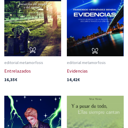
editorial metamorfosis
editorial metamorfosis
Entrelazados
Evidencias
16,35
€
14,42
€