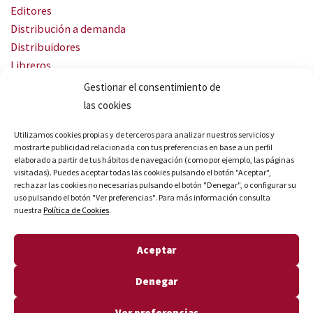
Editores
Distribución a demanda
Distribuidores
Libreros
Servicio Landingweb
Gestionar el consentimiento de
Crea tu audiobook
las cookies
SÍGUENOS
Utilizamos cookies propias y de terceros para analizar nuestros servicios y
mostrarte publicidad relacionada con tus preferencias en base a un perfil
elaborado a partir de tus hábitos de navegación (como por ejemplo, las páginas
visitadas). Puedes aceptar todas las cookies pulsando el botón "Aceptar",
rechazar las cookies no necesarias pulsando el botón "Denegar", o configurar su
uso pulsando el botón "Ver preferencias". Para más información consulta
nuestra
Política de Cookies
.
© Quares 2026 Todos los derechos reservados
Aceptar
Aviso legal
Política de privacidad
Denegar
Política de cookies
Declaración de accesibilidad
Ver preferencias