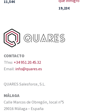
que inmigró
11,54
€
19,23
€
CONTACTO
Tfno:
+34 951.20.45.32
Email:
info@quares.es
QUARES Salesforce, S.L.
MÁLAGA
Calle Marcos de Obregón, local nº5
29016 Málaga – España