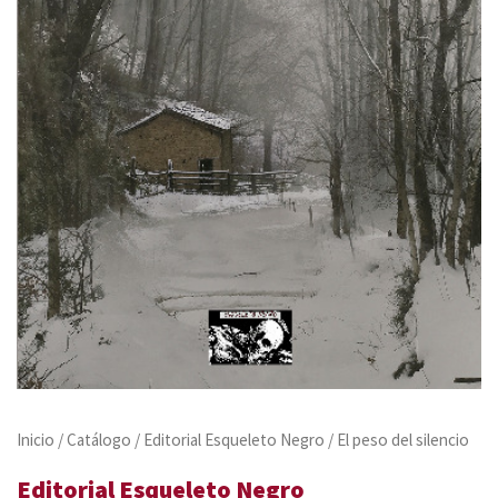
Inicio
/
Catálogo
/
Editorial Esqueleto Negro
/ El peso del silencio
Editorial Esqueleto Negro