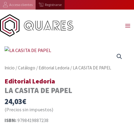
Ir
Acceso clientes
Registrarse
al
contenido
Inicio
/
Catálogo
/
Editorial Ledoria
/ LA CASITA DE PAPEL
Editorial Ledoria
LA CASITA DE PAPEL
24,03
€
(Precios sin impuestos)
ISBN:
9798419887238