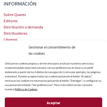
INFORMACIÓN
Sobre Quares
Editores
Distribución a demanda
Distribuidores
Libreros
Servicio Landingweb
Gestionar el consentimiento de
Crea tu audiobook
las cookies
SÍGUENOS
Utilizamos cookies propias y de terceros para analizar nuestros servicios y
mostrarte publicidad relacionada con tus preferencias en base a un perfil
elaborado a partir de tus hábitos de navegación (como por ejemplo, las páginas
visitadas). Puedes aceptar todas las cookies pulsando el botón "Aceptar",
rechazar las cookies no necesarias pulsando el botón "Denegar", o configurar su
uso pulsando el botón "Ver preferencias". Para más información consulta
nuestra
Política de Cookies
.
© Quares 2026 Todos los derechos reservados
Aceptar
Aviso legal