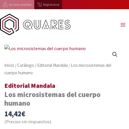
Ir
Acceso clientes
Registrarse
al
contenido
Inicio
/
Catálogo
/
Editorial Mandala
/ Los microsistemas del
cuerpo humano
Editorial Mandala
Los microsistemas del cuerpo
humano
14,42
€
(Precios sin impuestos)