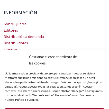
INFORMACIÓN
Sobre Quares
Editores
Distribución a demanda
Distribuidores
Libreros
Servicio Landingweb
Gestionar el consentimiento de
Crea tu audiobook
las cookies
SÍGUENOS
Utilizamos cookies propias y de terceros para analizar nuestros servicios y
mostrarte publicidad relacionada con tus preferencias en base a un perfil
elaborado a partir de tus hábitos de navegación (como por ejemplo, las páginas
visitadas). Puedes aceptar todas las cookies pulsando el botón "Aceptar",
rechazar las cookies no necesarias pulsando el botón "Denegar", o configurar su
uso pulsando el botón "Ver preferencias". Para más información consulta
nuestra
Política de Cookies
.
© Quares 2026 Todos los derechos reservados