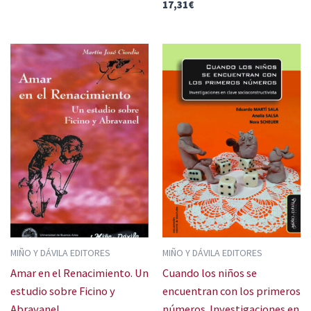
17,31
€
MIÑO Y DÁVILA EDITORES
MIÑO Y DÁVILA EDITORES
Amar en el Renacimiento. Un
Cuando los niños se
estudio sobre Ficino y
encuentran con los primeros
Abravanel
números. Investigaciones en