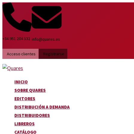
Ir
al
contenido
+34 951 204 532
info@quares.es
Acceso clientes
Registrarse
INICIO
SOBRE QUARES
EDITORES
DISTRIBUCIÓN A DEMANDA
DISTRIBUIDORES
LIBREROS
CATÁLOGO