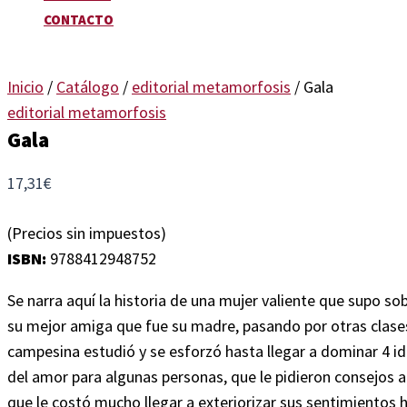
CONTACTO
Inicio
/
Catálogo
/
editorial metamorfosis
/ Gala
editorial metamorfosis
Gala
17,31
€
(Precios sin impuestos)
ISBN:
9788412948752
Se narra aquí la historia de una mujer valiente que supo so
su mejor amiga que fue su madre, pasando por otras clases 
campesina estudió y se esforzó hasta llegar a dominar 4 idi
del amor para algunas personas, que le pidieron consejos a
que le costó mucho llegar a exteriorizar sus sentimientos h