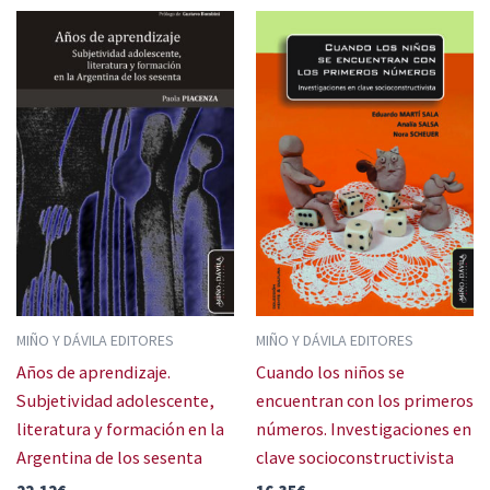
MIÑO Y DÁVILA EDITORES
MIÑO Y DÁVILA EDITORES
Años de aprendizaje.
Cuando los niños se
Subjetividad adolescente,
encuentran con los primeros
literatura y formación en la
números. Investigaciones en
Argentina de los sesenta
clave socioconstructivista