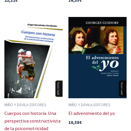
22,12
€
16,35
€
MIÑO Y DÁVILA EDITORES
MIÑO Y DÁVILA EDITORES
Cuerpos con historia. Una
El advenimiento del yo
perspectiva constructivista
10,58
€
de la psicomotricidad