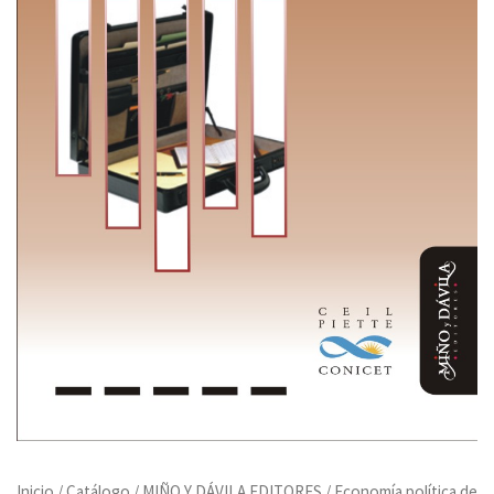
Inicio
/
Catálogo
/
MIÑO Y DÁVILA EDITORES
/ Economía política de