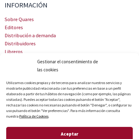
INFORMACIÓN
Sobre Quares
Editores
Distribución a demanda
Distribuidores
Libreros
Servicio Landingweb
Gestionar el consentimiento de
Crea tu audiobook
las cookies
SÍGUENOS
Utilizamos cookies propias y de terceros para analizar nuestros servicios y
mostrarte publicidad relacionada con tus preferencias en base a un perfil
elaborado a partir de tus hábitos de navegación (como por ejemplo, las páginas
visitadas). Puedes aceptar todas las cookies pulsando el botón "Aceptar",
rechazar las cookies no necesarias pulsando el botón "Denegar", o configurar su
uso pulsando el botón "Ver preferencias". Para más información consulta
nuestra
Política de Cookies
.
© Quares 2026 Todos los derechos reservados
Aceptar
Aviso legal