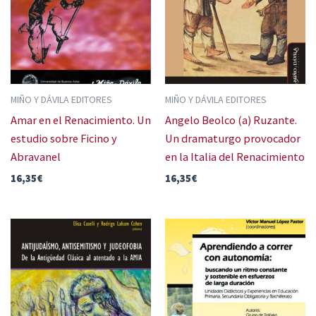
MIÑO Y DÁVILA EDITORES
MIÑO Y DÁVILA EDITORES
Amar en el Renacimiento. Un
Angelo Beolco (a) Ruzante.
estudio sobre Ficino y
Un dramaturgo provocador
Abravanel
en la Italia del Renacimiento
16,35
€
16,35
€