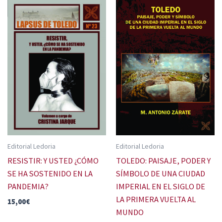
Editorial Ledoria
Editorial Ledoria
RESISTIR: Y USTED ¿CÓMO
TOLEDO: PAISAJE, PODER Y
SE HA SOSTENIDO EN LA
SÍMBOLO DE UNA CIUDAD
PANDEMIA?
IMPERIAL EN EL SIGLO DE
LA PRIMERA VUELTA AL
15,00
€
MUNDO