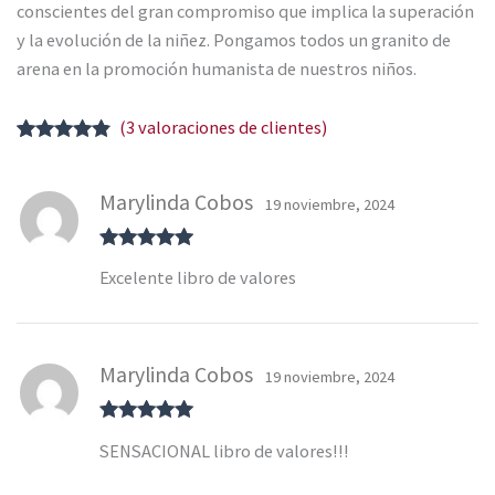
conscientes del gran compromiso que implica la superación
y la evolución de la niñez. Pongamos todos un granito de
arena en la promoción humanista de nuestros niños.
(
3
valoraciones de clientes)
Valorado
3
con
4.67
de
5 en base a
Marylinda Cobos
19 noviembre, 2024
valoraciones
de clientes
Valorado con
Excelente libro de valores
5
de 5
Marylinda Cobos
19 noviembre, 2024
Valorado con
SENSACIONAL libro de valores!!!
5
de 5