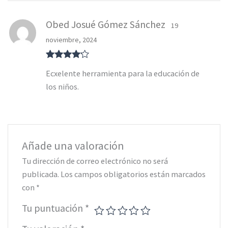
Obed Josué Gómez Sánchez
19
noviembre, 2024
Valorado
Ecxelente herramienta para la educación de
con
4
de 5
los niños.
Añade una valoración
Tu dirección de correo electrónico no será
publicada.
Los campos obligatorios están marcados
con
*
Tu puntuación
*