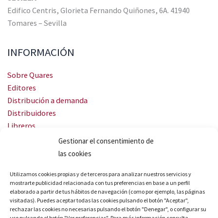
Edifico Centris, Glorieta Fernando Quiñones, 6A. 41940
Tomares – Sevilla
INFORMACIÓN
Sobre Quares
Editores
Distribución a demanda
Distribuidores
Libreros
Servicio Landingweb
Gestionar el consentimiento de
Crea tu audiobook
las cookies
SÍGUENOS
Utilizamos cookies propias y de terceros para analizar nuestros servicios y
mostrarte publicidad relacionada con tus preferencias en base a un perfil
elaborado a partir de tus hábitos de navegación (como por ejemplo, las páginas
visitadas). Puedes aceptar todas las cookies pulsando el botón "Aceptar",
rechazar las cookies no necesarias pulsando el botón "Denegar", o configurar su
uso pulsando el botón "Ver preferencias". Para más información consulta