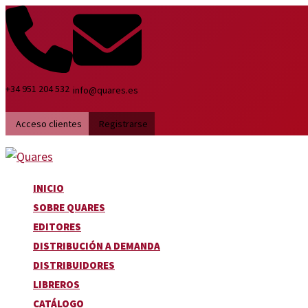
Ir
Search
Ordenado
al
...
por
contenido
los
últimos
+34 951 204 532
info@quares.es
Acceso clientes
Registrarse
INICIO
SOBRE QUARES
EDITORES
DISTRIBUCIÓN A DEMANDA
DISTRIBUIDORES
LIBREROS
CATÁLOGO