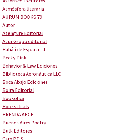
Asterisco Escritores
Atmósfera literaria
AURUM BOOKS 79
Autor
Azengure Editorial
Azur Grupo editorial
Bahá'í de España, sl
Becky Pink.
Behavior & Law Ediciones
Biblioteca Aeronáutica LLC
Boca Abajo Ediciones
Boira Editorial
Bookolica
Booksideals
BRENDA ARCE
Buenos Aires Poetry
Bulk Editores
Cam P.D.S.