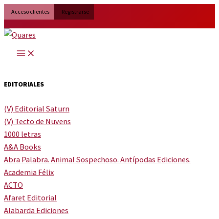
Ir
Search
Acceso clientes
Registrarse
al
...
contenido
EDITORIALES
(V) Editorial Saturn
(V) Tecto de Nuvens
1000 letras
A&A Books
Abra Palabra. Animal Sospechoso. Antípodas Ediciones.
Academia Félix
ACTO
Afaret Editorial
Alabarda Ediciones