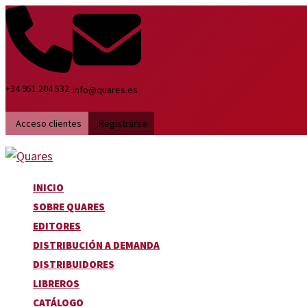
Ir
Search
Ordenado
al
...
por
contenido
los
últimos
+34 951 204 532
info@quares.es
Acceso clientes
Registrarse
INICIO
SOBRE QUARES
EDITORES
DISTRIBUCIÓN A DEMANDA
DISTRIBUIDORES
LIBREROS
CATÁLOGO